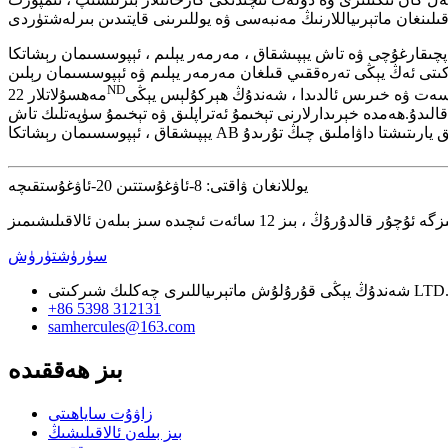
 مەرمەر يېلىم ، ئېپوسسىمان رېشاتكا AB يېپىشتۇرغۇچ ، تاياقچە چىداملىق چاپلاق ، مۇناسىۋەتلىك ۋاكالەتچى ۋە رەڭلىك چاپلاق بىلەن تەمىنلىگۈچى بولۇش
ەرمەر يېلىم ۋە ئېپوسسىمان رېلىن AB يېلىمنى سىستېمىلىق نامايان قىلدى. ۋە باشقا يېپىشقاق
ND
رسەت ۋە خىرىس ئالدىدا ، شەندۇڭ ھېركۇلېس يېڭى
مەھسۇلاتلار 22
دۇ.ھەمدە خېرىدارلارنى تېخىمۇ ئەتراپلىق ۋە تېخىمۇ سۈپەتلىك تاش
يوللانغان ۋاقتى: 8-ئاۋغۇستتىن 20-ئاۋغۇستقىچە
سۈرۈشتۈرۈش
ندۇڭ يېڭى قۇرۇلۇش ماتېرىياللىرى چەكلىك شىركىتى LTD.
+86 5398 312131
samhercules@163.com
بىز ھەققىدە
زاۋۇت ساياھىتى
بىز بىلەن ئالاقىلىشىڭ