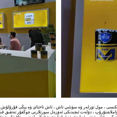
ىكىسى ، مول تۈرلەر ۋە سۈنئىي تاش ، تاش تاختاي ۋە يېڭى قۇرۇلۇش ماتېر
املاشتۇرۇپ ، دۆلەت ئىچىدىكى ئەۋزەل سورتلارنى چوڭقۇر تەتقىق قىل
كى مۇناسىۋەتنى ئويلىدى ۋە ئىپادىلىدى.شۇنىڭ بىلەن بىر ۋاقىتتا ، چەت