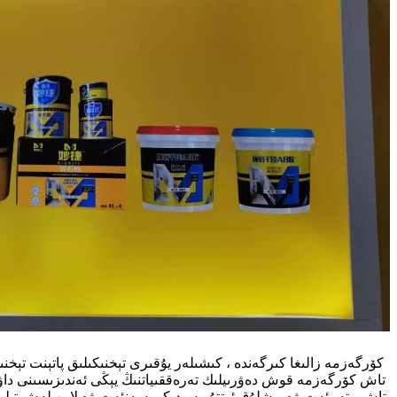
كۆرگەزمە زالىغا كىرگەندە ، كىشىلەر يۇقىرى تېخنىكىلىق پاتېنت تېخن
تاش كۆرگەزمە قوش دەۋرىيلىك تەرەققىياتنىڭ يېڭى ئەندىزىسىنى داۋ
تاش ، تەبىئەت ۋە بوشلۇق ئوتتۇرىسىدىكى سەنئەت ۋە لايىھىلەش تىلىدى