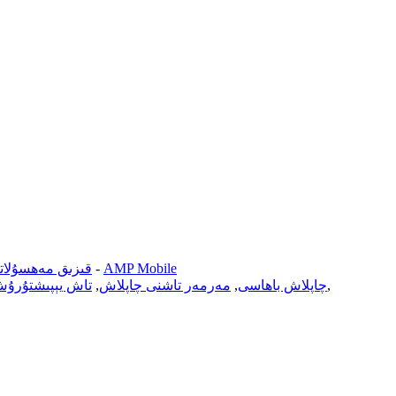
AMP Mobile
-
قىزىق مەھسۇلاتل
,
Bpo چاپلاش باھاسى
,
مەرمەر تاشنى چاپلاش
,
تاش يېپىشتۇرۇش