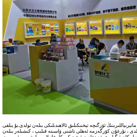
ىياللىرىنىڭ ئۆزگىچە تېخنىكىلىق ئالاھىدىلىكى بىلەن تولدى.بۇ يىلقى
دى ، نۇرغۇن كۆرگەزمە ئەھلى تاشنى ۋاسىتە قىلىپ ، كىشىلەر بىلەن
ئەل كان ئىگىلىرى ۋە دۆلەت ئىچىدىكى كارخانىلار بىرلىشىپ ، ئىمپورت