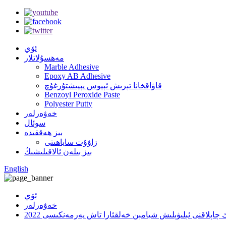
ئۆي
مەھسۇلاتلار
Marble Adhesive
Epoxy AB Adhesive
قاۋاقخانا تېرىش ئېپوس يېپىشتۇرغۇچ
Benzoyl Peroxide Paste
Polyester Putty
خەۋەرلەر
سوئال
بىز ھەققىدە
زاۋۇت ساياھىتى
بىز بىلەن ئالاقىلىشىڭ
English
ئۆي
خەۋەرلەر
چاپلاقنى ئېلىۋېلىش شيامېن خەلقئارا تاش يەرمەنكىسى 2022