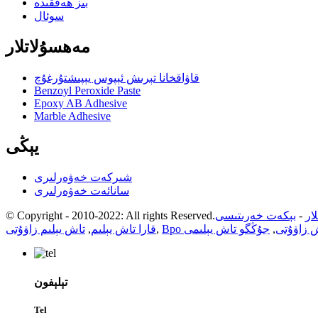
بىز ھەققىدە
سوئال
مەھسۇلاتلار
قاۋاقخانا تېرىش ئېپوس يېپىشتۇرغۇچ
Benzoyl Peroxide Paste
Epoxy AB Adhesive
Marble Adhesive
يېڭى
شىركەت خەۋەرلىرى
سانائەت خەۋەرلىرى
ار
-
بېكەت خەرىتىسى
© Copyright - 2010-2022: All rights Reserved.
 زاۋۇتى
,
جۇڭگو تاش يېلىمى
,
قارا تاش يېلىم
,
تاش يېلىم زاۋۇتى
تېلېفون
Tel