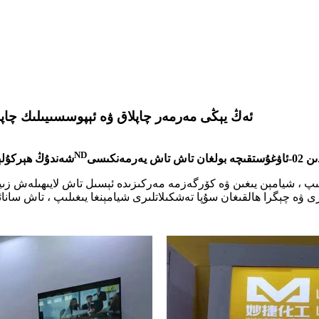
ئەڭ يېڭى مەرمەر چاپلاق ۋە ئېپوسسىيىلىك چاپلا
ND
شەندۇڭ ھېركۇلېس يې
پ ، شيامېن يىغىن ۋە كۆرگەزمە مەركىزىدە ئېسىل تاش لايىھىلەش زىياپ
ى ۋە چېگرا ھالقىغان سۇپا تەشكىلاتلىرى شيامېنغا يىغىلىپ ، تاش سانائ