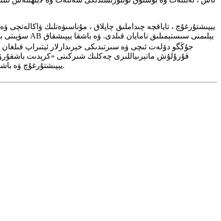
سۈپىتى بىلەن
جۇڭگو دۆلەت ئىچى ۋە سىرتىدىكى خېرىدارلار ئېتىراپ قىلغا
قۇرۇلۇش ماتېرىياللىرى چەكلىك شىركىتى «كرېدىت باشقۇرۇش 
يېپىشقاق ، ئېپوسسىمان رېشاتكا AB يېپىشتۇرغۇچ ۋە باشقا چاپلاقلار بىلەن تەمىنلەش ئۈچۈن ، مۇقىملىق ، تەرەققىيات ۋە يېڭىلىق يارىتىشتا داۋاملىق چىڭ تۇرىدۇ.