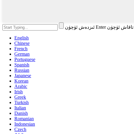
English
Chinese
French
German
Portuguese
Spanish
Russian
Japanese
Korean
Arabic
Irish
Greek
Turkish
Italian
Danish
Romanian
Indonesian
Czech