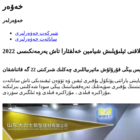
خەۋەر
خەۋەرلەر
شىركەت خەۋەرلىرى
سانائەت خەۋەرلىرى
قنى ئېلىۋېلىش شيامېن خەلقئارا تاش يەرمەنكىسى 2022
ڭى قۇرۇلۇش ماتېرىياللىرى چەكلىك شىركىتى 22 گە قاتناشقان
ىتى ياراتتى.پۈتكۈل يۇقىرى ئېقىن ۋە تۆۋەن ئېقىندىكى تاش سانائەت
ىتىنىڭ يۇقىرى سۈپەتلىك تەرەققىياتىنىڭ يېڭى سودا شەكلىنى بىرلىكتە
مۇزاكىرە قىلدى ، مۇزاكىرە قىلدى ۋە ئىلگىرى سۈردى.