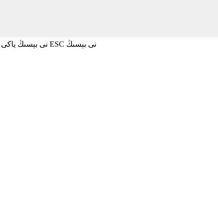
ئىزدەش ئۈچۈن Enter نى بېسىڭ ياكى تاقاش ئۈچۈن ESC نى بېسىڭ