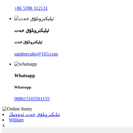
+86 5398 312131
ئېلېكترونلۇق خەت
ئېلېكترونلۇق خەت
samhercules@163.com
Whatsapp
Whatsapp
008615165561155
ئېلېكترونلۇق خەت ئەۋەتىڭ
William
x