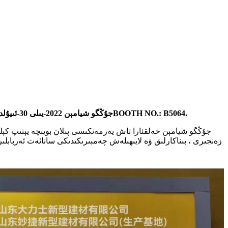
جۇڭگو شيامېن 2022-يىلى 30-ئىيۇلدىن 02-ئاۋغۇستقىچە بولغان تاش تاش يەرمەنكىسىBOOTH NO.: B5064.
جۇڭگو شيامېن خەلقئارا تاش يەرمەنكىسى پىلان بويىچە يېتىپ كېلى
زەنجىرى ، بىناكارلىق ۋە لايىھىلەش چەمبىرىكىدىكى سانائەت ئەربابلىر